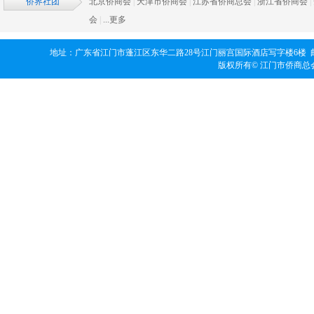
侨界社团
北京侨商会
|
天津市侨商会
|
江苏省侨商总会
|
浙江省侨商会
|
会
|
...更多
地址：广东省江门市蓬江区东华二路28号江门丽宫国际酒店写字楼6楼 邮编：529000
版权所有© 江门市侨商总