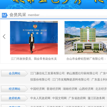
常务副会长吴
台山市金桥铝型材厂有限公司： 打
在新会工作27年，
会员网站
江门谦信化工发展有限公司
|
鹤山雅图仕印刷有限公司
|
广东
技股份有限公司
|
江门市友顺陶瓷原料有限公司
|
广东嘉士利
经济网站
中国经济网
|
香港经济网
|
湖南经济网
|
山西经济网
|
北京经济
政府机构
中央人民政府网
|
中国文明网
|
广东省政府网
|
蓬江区政务网
|