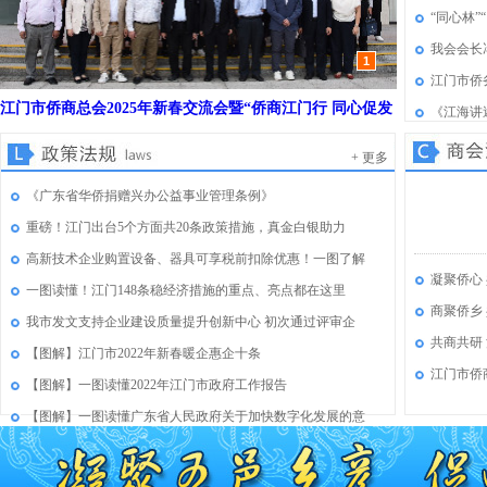
“同心林
我会会长
1
江门市侨
江门市侨商总会2025年新春交流会暨“侨商江门行 同心促发
《江海讲
展”活动（“侨梦苑”核心区专场）成功举办
+ 更多
《广东省华侨捐赠兴办公益事业管理条例》
重磅！江门出台5个方面共20条政策措施，真金白银助力
高新技术企业购置设备、器具可享税前扣除优惠！一图了解
凝聚侨心
一图读懂！江门148条稳经济措施的重点、亮点都在这里
商聚侨乡 
我市发文支持企业建设质量提升创新中心 初次通过评审企
共商共研
【图解】江门市2022年新春暖企惠企十条
江门市侨
【图解】一图读懂2022年江门市政府工作报告
【图解】一图读懂广东省人民政府关于加快数字化发展的意