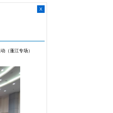
X
活动（蓬江专场）