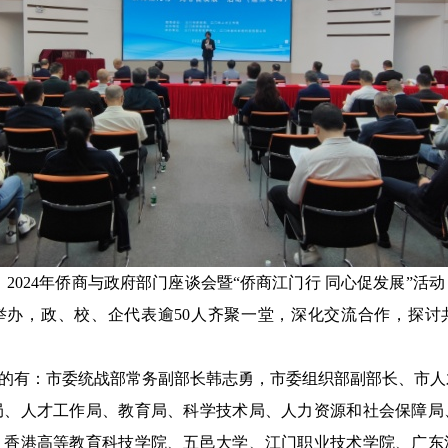
，2024年侨商与政府部门座谈会暨“侨商江门行 同心促发展”活
举办，政、校、企代表逾50人齐聚一堂，深化交流合作，探讨
的有：市委统战部常务副部长韩志勇，市委组织部副部长、市人
局、人才工作局、教育局、科学技术局、人力资源和社会保障局
；香港高等教育科技学院、五邑大学、江门职业技术学院、广东