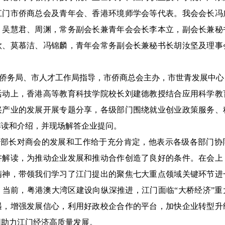
江门市侨商总会及青年会、香港环境师学会等代表。我会会长冯
、吴慧君、周渊，常务副会长兼青年会会长李本立，副会长兼秘
钦、莫慕洁、冯锦麟，青年会常务副会长兼秘书长胡汝坚及理事
侨务局、市人才工作局指导，市侨商总会主办，市世青发展中心
活动上，香港高等教育科技学院校长刘建德教授结合应用科学教
兴产业的发展开展专题分享，各级部门围绕就业创业政策服务、
解读和介绍，并现场解答企业提问。
部长对商会的发展和工作给于充分肯定，他表示各级各部门协
讲解读，为推动企业发展和推动合作创造了良好的条件。在会上
精神，带领我们学习了江门提出的聚焦七大重点领域关键环节进
，当前，粤港澳大湾区建设向纵深推进，江门面临“大桥经济”重
遇，增强发展信心，利用好政校企合作的平台，加快企业转型升
同助力江门经济高质量发展。