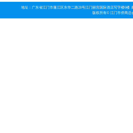
地址：广东省江门市蓬江区东华二路28号江门丽宫国际酒店写字楼6楼 邮编：529000
版权所有© 江门市侨商总